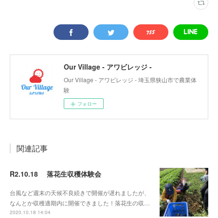
Our Village - アワビレッジ -
Our Village - アワビレッジ - 埼玉県狭山市で農業体
験
フォロー
関連記事
R2.10.18 落花生収穫体験会
台風など週末の天候不良続きで開催が遅れましたが、
なんとか収穫適期内に開催できました！落花生の収…
2020.10.18 14:04