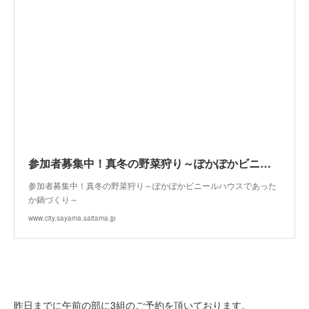
参加者募集中！真冬の野菜狩り～ぽかぽかビニールハウスであったか鍋づくり～ 狭山市公式ウェブサイト
参加者募集中！真冬の野菜狩り～ぽかぽかビニールハウスであった
か鍋づくり～
www.city.sayama.saitama.jp
昨日までに午前の部に3組のご予約を頂いております。