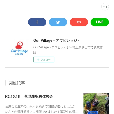
Our Village - アワビレッジ -
Our Village - アワビレッジ - 埼玉県狭山市で農業体
験
フォロー
関連記事
R2.10.18 落花生収穫体験会
台風など週末の天候不良続きで開催が遅れましたが、
なんとか収穫適期内に開催できました！落花生の収…