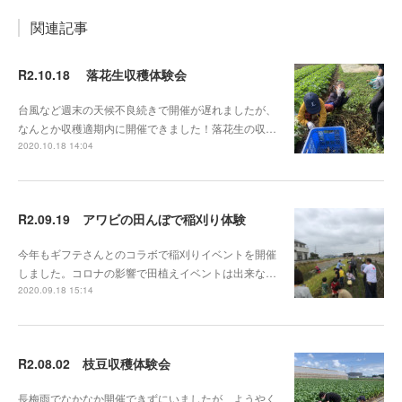
関連記事
R2.10.18 落花生収穫体験会
台風など週末の天候不良続きで開催が遅れましたが、
なんとか収穫適期内に開催できました！落花生の収…
2020.10.18 14:04
R2.09.19 アワビの田んぼで稲刈り体験
今年もギフテさんとのコラボで稲刈りイベントを開催
しました。コロナの影響で田植えイベントは出来な…
2020.09.18 15:14
R2.08.02 枝豆収穫体験会
長梅雨でなかなか開催できずにいましたが、ようやく