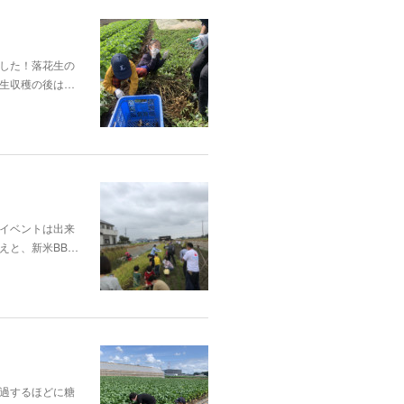
した！落花生の
生収穫の後は…
イベントは出来
えと、新米BB…
過するほどに糖