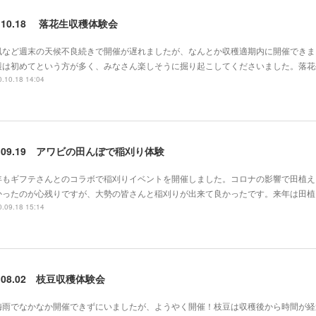
2.10.18 落花生収穫体験会
風など週末の天候不良続きで開催が遅れましたが、なんとか収穫適期内に開催できま
穫は初めてという方が多く、みなさん楽しそうに掘り起こしてくださいました。落花
.10.18 14:04
2.09.19 アワビの田んぼで稲刈り体験
年もギフテさんとのコラボで稲刈りイベントを開催しました。コロナの影響で田植え
かったのが心残りですが、大勢の皆さんと稲刈りが出来て良かったです。来年は田植
.09.18 15:14
2.08.02 枝豆収穫体験会
梅雨でなかなか開催できずにいましたが、ようやく開催！枝豆は収穫後から時間が経