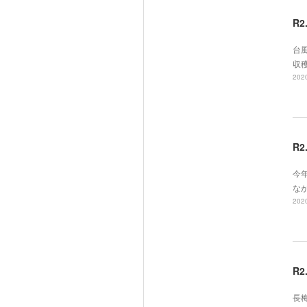
R
台
収
2020
R
今
な
2020
R
長