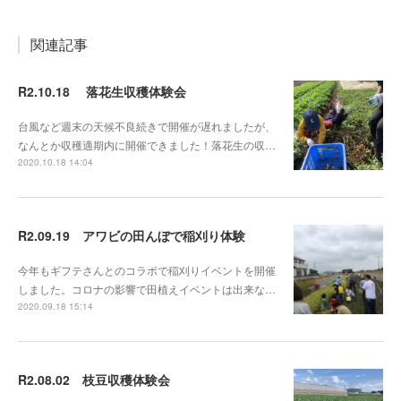
関連記事
R2.10.18 落花生収穫体験会
台風など週末の天候不良続きで開催が遅れましたが、
なんとか収穫適期内に開催できました！落花生の収…
2020.10.18 14:04
R2.09.19 アワビの田んぼで稲刈り体験
今年もギフテさんとのコラボで稲刈りイベントを開催
しました。コロナの影響で田植えイベントは出来な…
2020.09.18 15:14
R2.08.02 枝豆収穫体験会