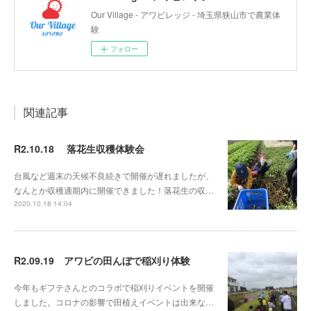
Our Village - アワビレッジ - 埼玉県狭山市で農業体
験
フォロー
関連記事
R2.10.18 落花生収穫体験会
台風など週末の天候不良続きで開催が遅れましたが、
なんとか収穫適期内に開催できました！落花生の収…
2020.10.18 14:04
R2.09.19 アワビの田んぼで稲刈り体験
今年もギフテさんとのコラボで稲刈りイベントを開催
しました。コロナの影響で田植えイベントは出来な…