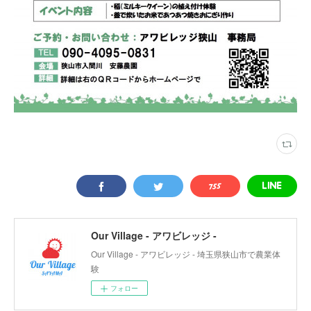
Our Village - アワビレッジ -
Our Village - アワビレッジ - 埼玉県狭山市で農業体
験
フォロー