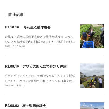
関連記事
R2.10.18 落花生収穫体験会
台風など週末の天候不良続きで開催が遅れましたが、
なんとか収穫適期内に開催できました！落花生の収…
2020.10.18 14:04
R2.09.19 アワビの田んぼで稲刈り体験
今年もギフテさんとのコラボで稲刈りイベントを開催
しました。コロナの影響で田植えイベントは出来な…
2020.09.18 15:14
R2.08.02 枝豆収穫体験会