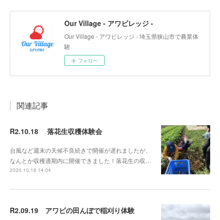
Our Village - アワビレッジ -
Our Village - アワビレッジ - 埼玉県狭山市で農業体
験
フォロー
関連記事
R2.10.18 落花生収穫体験会
台風など週末の天候不良続きで開催が遅れましたが、
なんとか収穫適期内に開催できました！落花生の収…
2020.10.18 14:04
R2.09.19 アワビの田んぼで稲刈り体験