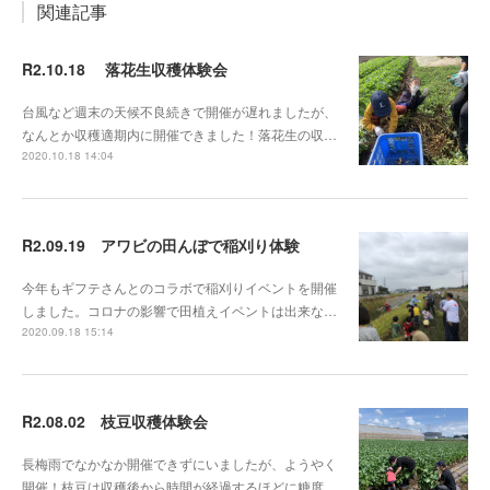
関連記事
R2.10.18 落花生収穫体験会
台風など週末の天候不良続きで開催が遅れましたが、
なんとか収穫適期内に開催できました！落花生の収…
2020.10.18 14:04
R2.09.19 アワビの田んぼで稲刈り体験
今年もギフテさんとのコラボで稲刈りイベントを開催
しました。コロナの影響で田植えイベントは出来な…
2020.09.18 15:14
R2.08.02 枝豆収穫体験会
長梅雨でなかなか開催できずにいましたが、ようやく
開催！枝豆は収穫後から時間が経過するほどに糖度…