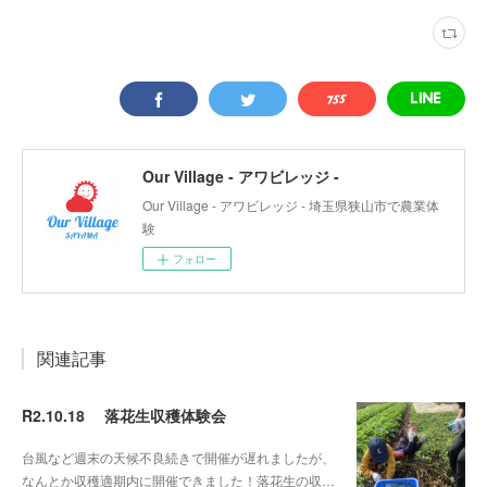
Our Village - アワビレッジ -
Our Village - アワビレッジ - 埼玉県狭山市で農業体
験
フォロー
関連記事
R2.10.18 落花生収穫体験会
台風など週末の天候不良続きで開催が遅れましたが、
なんとか収穫適期内に開催できました！落花生の収…