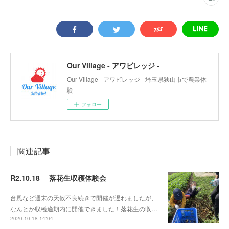
Our Village - アワビレッジ -
Our Village - アワビレッジ - 埼玉県狭山市で農業体
験
フォロー
関連記事
R2.10.18 落花生収穫体験会
台風など週末の天候不良続きで開催が遅れましたが、
なんとか収穫適期内に開催できました！落花生の収…
2020.10.18 14:04