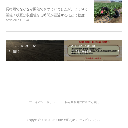
長梅雨でなかなか開催できずにいましたが、ようやく
開催！枝豆は収穫後から時間が経過するほどに糖度…
2020.08.02 14:06
2017.12.09 22:54
2017.12.07 04:10
快晴
ご予約受付中
プライバシーポリシー
特定商取引法に基づく表記
Copyright ©
2026
Our Village - アワビレッジ -
.