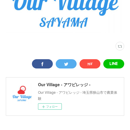
Our Village - アワビレッジ -
Our Village - アワビレッジ - 埼玉県狭山市で農業体
験
フォロー