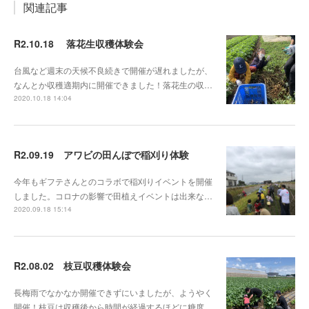
関連記事
R2.10.18 落花生収穫体験会
台風など週末の天候不良続きで開催が遅れましたが、
なんとか収穫適期内に開催できました！落花生の収…
2020.10.18 14:04
R2.09.19 アワビの田んぼで稲刈り体験
今年もギフテさんとのコラボで稲刈りイベントを開催
しました。コロナの影響で田植えイベントは出来な…
2020.09.18 15:14
R2.08.02 枝豆収穫体験会
長梅雨でなかなか開催できずにいましたが、ようやく
開催！枝豆は収穫後から時間が経過するほどに糖度…