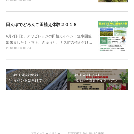
田んぼでどろんこ田植え体験２０１８
6月2日(日)、アワビレッジの田植えイベント無事開催
出来ました！トマト、きゅうり、ナス苗の植え付け…
2018.06.06 03:54
2018.05.09 09:56
2018.03.18 14:08
イベントに向けて
採れたて野菜でイタリアン
プライバシーポリシー
特定商取引法に基づく表記