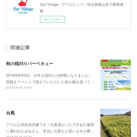
Our Village - アワビレッジ - 埼玉県狭山市で農業体
験
フォロー
関連記事
秋の稲刈りバーベキュー
2018年9月8日、今年も稲刈りの時期になりました。
田植えイベントで植えていただいた稲を鎌を使って…
2018.09.09 14:50
台風
アワビお米担当安藤です！台風凄かったですね💦被害
に遭われたみなさん、本当に大変かと思いますが農…
2018.09.05 02:33